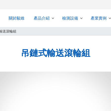
關於駿維
產品介紹
檢測設備
產業實例
輸送滾輪組
吊鏈式輸送滾輪組