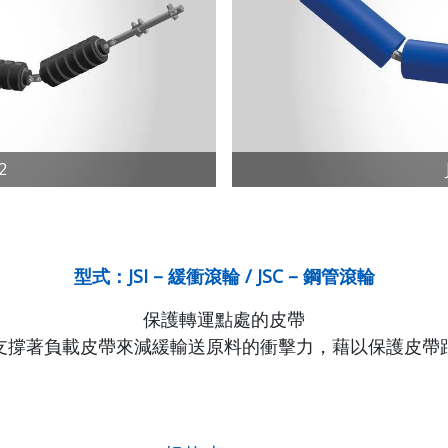
-2
型式：JSI – 緩衝滾輪 / JSC – 鋼管滾輪
保
護轉運點處的皮帶
支撐著負載皮帶來減緩輸送原料的衝擊力，藉以保護皮帶