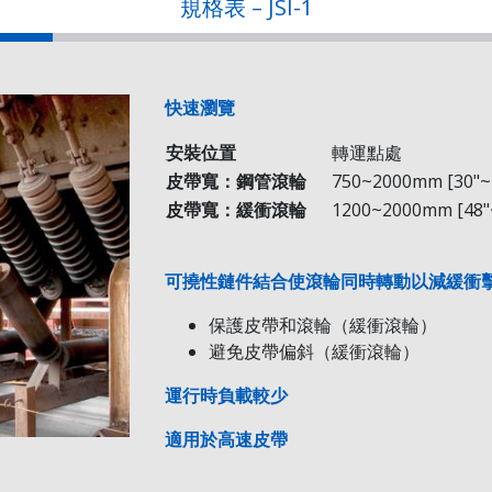
規格表 – JSI-1
快速瀏覽
安裝位置
轉運點處
皮帶寬：鋼管滾輪
750~2000mm [30"~
皮帶寬：緩衝滾輪
1200~2000mm [48"
可撓性鏈件結合使滾輪同時轉動以減緩衝
el
BW
ØD
ℓ
RH
保護皮帶和滾輪（緩衝滾輪）
ℓ
m
M
n
N
Model
BW
ØD
ℓ
RH
H
避免皮帶偏斜（緩衝滾輪）
2-120
1200 [48]
140
420
279
265
40
1192
100
160
JSI-1-120
1200 [48]
140
420
279
356
2-140
1400 [54]
166
500
331
運行時負載較少
315
40
1318
100
160
JSI-1-140
1400 [54]
166
500
331
408
2-160
1600 [63]
166
580
383
適用於高速皮帶
370
45
1511
100
160
JSI-1-160
1600 [63]
166
580
383
459
2-180
1800 [72]
166
650
432