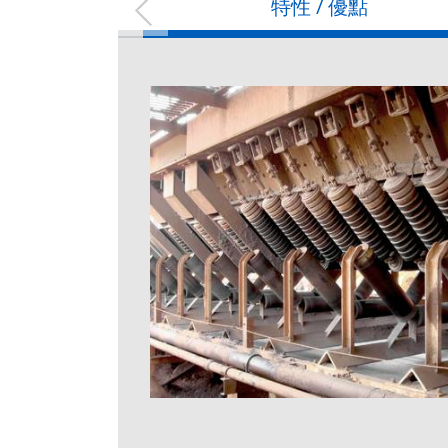
特性 / 優點
Mod
Model
BW
ØD
JSI-
JSC-075
750 [30]
114.3
JSI-
JSC-090
900 [36]
114.3
JSI-
JSC-105
1050 [42]
139.8
JSI-