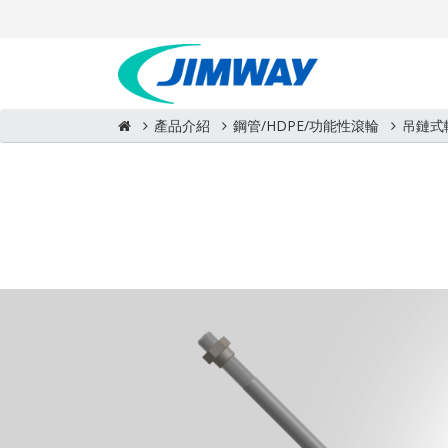
產品介紹
鋼管/HDPE/功能性滾輪
吊鏈式