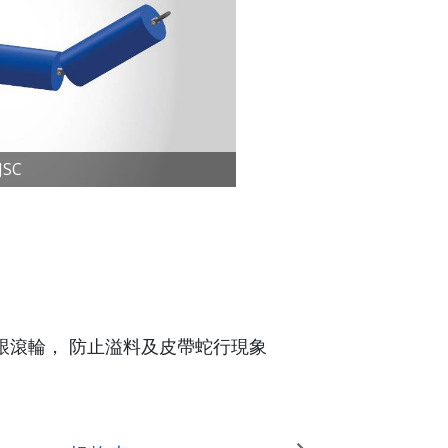
JSC
跟滾輪， 防止溢料及皮帶蛇行現象