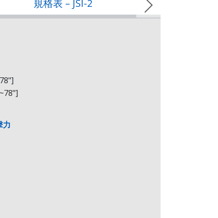
規格表 – JSI-2
規
78"]
~78"]
擊力
H
L
H
t
axb
356
177
265
6
15x25
408
209
297
6
15x25
459
246
324
6
15x25
549