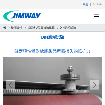
中文
｜
English
檢測設備
橡膠/PU品質檢驗規範
DIN磨耗試驗
DIN磨耗試驗
確定彈性體對橡膠製品摩擦損失的抵抗力