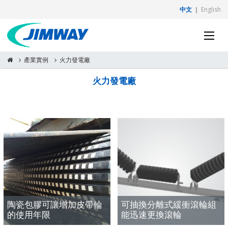
中文
｜
English
產業實例
火力發電廠
火力發電廠
陶瓷包膠可讓增加皮帶輪
可抽換分離式緩衝滾輪組
的使用年限
能迅速更換滾輪