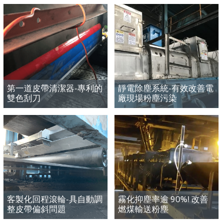
IMPROVING
IMPROVING
PRODUCTIVITY
PRODUCTIVITY
第一道皮帶清潔器-專利的
靜電除塵系統-有效改善電
雙色刮刀
廠現場粉塵污染
IMPROVING
IMPROVING
PRODUCTIVITY
PRODUCTIVITY
客製化回程滾輪-具自動調
霧化抑塵率逾 90%! 改善
整皮帶偏斜問題
燃煤輸送粉塵