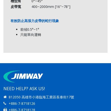
槽型角
0°~45°
JFTCR-060·θ
600 [24]
621
296
599
皮帶寬
400~2000mm [16"~78"]
JFTCR-075·θ
750 [30]
759
344
729
JFTCR-090·θ
900 [36]
896
369
862
有效防止高張力皮帶的蛇行現象
JFTCR-105·θ
1050 [42]
1040
439
1008
前傾0.5°~1°
JFTCR-120·θ
1200 [48]
1176
464
1140
只能單向運轉
JFTCR-140·θ
1400 [54]
1382
585
1344
JFTCR-160·θ
1600 [63]
1601
625
1555
JFTCR-180·θ
1800 [72]
1792
690
1736
JFTCR-200·θ
2000 [78]
2011
730
1947
NEED HELP? ASK US!
812050 高雄市小港臨海工業區長泰街17號
+886-7-8718126
+886-7-8718128