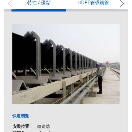
特性 / 優點
HDPE管或鋼管
HDPE管特性
具備塑膠押出機整套設備
鋼管重量的50%
節省運輸費用且搬運安全性提高
運轉噪音低
摩擦係數極低
耐化學性
不傷皮帶
適用於潮濕環境
無毒HDPE管
θ=30°
鋼管特性
Model
BW
A
TH
A
JFTCR-040·θ
400 [16]
444
248
420
為重負荷設計
快速瀏覽
粉體塗裝鋼管滾輪
JFTCR-045·θ
450 [18]
499
258
473
防鏽防腐蝕
安裝位置
輸送端
JFTCR-050·θ
500 [20]
539
266
512