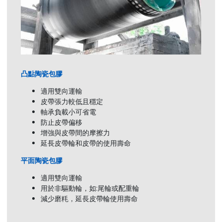
橡膠包膠保護皮帶輪不受皮帶內側餘料傷害
陶瓷包膠
但易發生皮帶跑偏
耐磨性，
使用壽命
凸點陶瓷包膠
短
長(
適用雙向運輸
摩擦力
皮帶張力較低且穩定
軸承負載小可省電
一般
較好
防止皮帶偏移
增強與皮帶間的摩擦力
跑偏情形
延長皮帶輪和皮帶的使用壽命
易發生
不
平面陶瓷包膠
適用雙向運輸
用於非驅動輪，如:尾輪或配重輪
減少磨粍，延長皮帶輪使用壽命