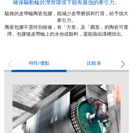
確保驅動輪於溼滑環境下能有最強的牽引力。
駿維的皮帶輪
陶瓷
包膠，能減少皮帶磨損和打滑，給予強大
牽引力。
陶瓷包膠不需特別維修，
有「方形」及「圓形」的陶瓷可選
擇。
包膠後皮帶輪上的水份或餘料，還能藉由溝槽排出。
特性/優點
比較表
皮
橡膠包膠
陶瓷包膠
運輸材質
無包膠
人字形/菱形
陶瓷
乾
0.3
0.4~0.5
0.7~0.8
溼
0.1~0.2
0.2~0.25
0.4~0.8
泥
0.1
0.18~0.2
0.4~0.5