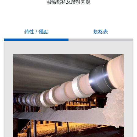
滾輪黏料及磨料問題
特性 / 優點
規格表
Model
BW
ØD
ℓ
m
M
n
N
JVRR-075
750 [30]
114.3
387
1040
1100
60
120
6
JVRR-090
900 [36]
114.3
457
1190
1250
60
120
6
JVRR-105
1050 [42]
139.8
535
1340
1400
100
160
7