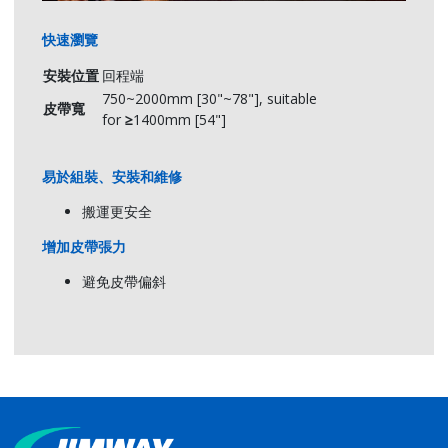
JVRR-120
1200 [48]
139.8
615
1490
1550
100
160
7
快速瀏覽
JVRR-140
1400 [54]
165.2
740
1730
1790
120
190
97
安裝位置
回程端
JVRR-160
1600 [63]
165.2
840
1930
1990
120
190
100
750~2000mm [30"~78"], suitable
皮帶寬
for
≥
1400mm [54"]
JVRR-180
1800 [72]
165.2
925
2220
2280
120
190
103
JVRR-200
2000 [78]
165.2
1025
2420
2480
120
190
106
易於組裝、安裝和維修
搬運更安全
增加皮帶張力
避免皮帶偏斜