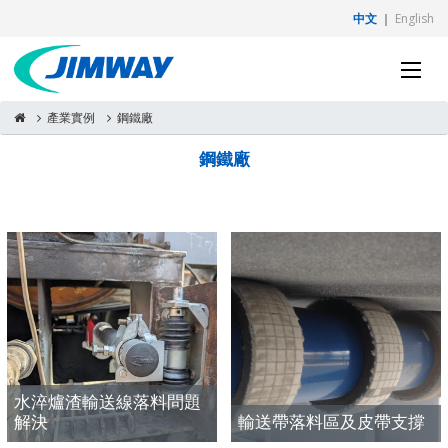
中文
｜
English
產業實例
鋼鐵廠
鋼鐵廠
水淬爐渣輸送線落料問題
解決
輸送帶落料區及皮帶支撐