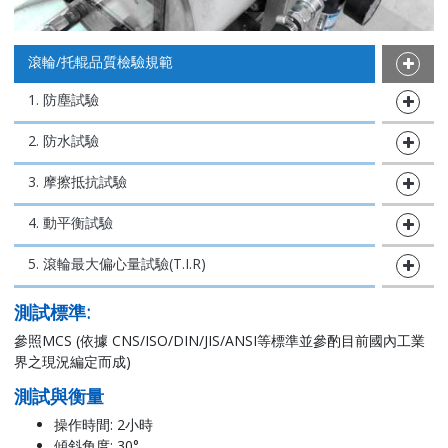
滾輪/托輥品質檢驗規範
1. 防塵試驗
2. 防水試驗
3. 摩擦抵抗試驗
4. 動平衡試驗
5. 滾輪最大偏心量試驗(T.I.R)
測試標準:
參照MCS (依據 CNS/ISO/DIN/JIS/ANSI等標準並參酌目前國內工業
界之現況編定而成)
測試與衡量
操作時間: 2小時
傾斜角度: 30°