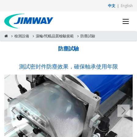
中文
｜
English
檢測設備
滾輪/托輥品質檢驗規範
防塵試驗
防塵試驗
測試密封件防塵效果，確保軸承使用年限