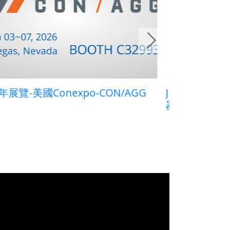
IMWAY新品上市｜AUC第二道皮帶清潔
杜拜 THE M