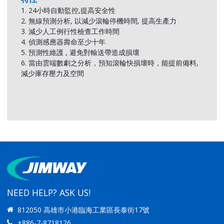
1. 24小時自動監控,提高安全性
2. 無線預測分析, 以減少滾輪停機時間, 提高生產力
3. 減少人工例行性檢查工作時間
4. 偵測感應器壽命至少十年
5. 預測性維護 , 避免對輸送帶造成損壞
6. 當由雲端數劇之分析，預知滾輪快損壞時，能提前備料,
減少庫存壓力及空間
NEED HELP? ASK US!
812050 高雄市小港臨海工業區長泰街17號
+886-7-8718126