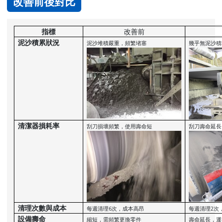
改善前後對比
指標
改善前
泥沙積累狀況
泥沙堆積嚴重，頻繁堵塞
幾乎無泥沙積
清潔器損耗率
刮刀損壞頻繁，使用壽命短
刮刀壽命延長
清理次數與成本
每週清理6次，成本高昂
每週清理2次，
設備壽命
縮短，需頻繁更換零件
壽命延長，運