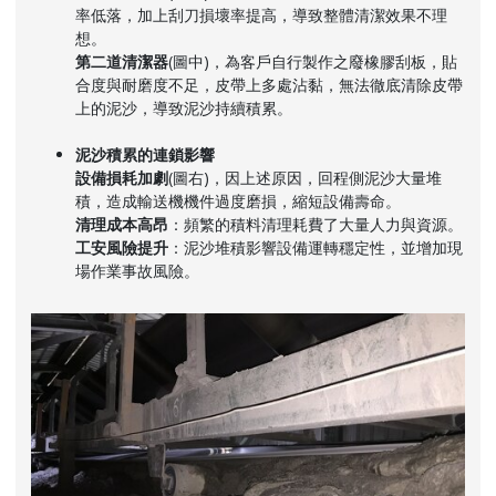
率低落，加上刮刀損壞率提高，導致整體清潔效果不理
想。
第二道清潔器
(圖中)，為客戶自行製作之廢橡膠刮板，貼
合度與耐磨度不足，皮帶上多處沾黏，無法徹底清除皮帶
上的泥沙，導致泥沙持續積累。
泥沙積累的連鎖影響
設備損耗加劇
(圖右)，因上述原因，回程側泥沙大量堆
積，造成輸送機機件過度磨損，縮短設備壽命。
清理成本高昂
：頻繁的積料清理耗費了大量人力與資源。
工安風險提升
：泥沙堆積影響設備運轉穩定性，並增加現
場作業事故風險。