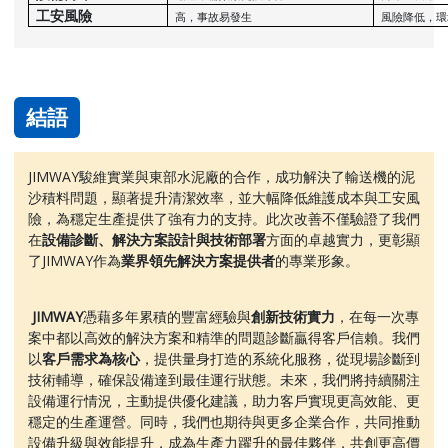
工安風險
高，事故易發生
風險降低，環
結語
JIMWAY駿維實業與東部水泥廠的合作，成功解決了輸送機的泥
沙積料問題，顯著提升清潔效率，並大幅降低維護成本與工安風
險，為穩定生產提供了強有力的支持。此次改善不僅驗證了我們
在
設備診斷、解決方案設計與技術部署
方面的卓越實力，更彰顯
了JIMWAY作為
業界領先解決方案提供者
的專業形象。
 JIMWAY
憑藉多年累積的豐富經驗與
創新技術實力
，在每一次專
案中都以高效的解決方案和精準的問題診斷贏得客戶信賴。我們
以
客戶需求為核心
，提供量身打造的系統化服務，從現場診斷到
技術輔導，確保設備達到最佳運行狀態。未來，我們將持續關注
設備運行情況，主動提供優化建議，助力客戶實現更高效能、更
穩定的生產運營。同時，我們也期待與更多企業合作，共同推動
設備升級與效能提升，成為生產力躍升的最佳夥伴，共創更高價