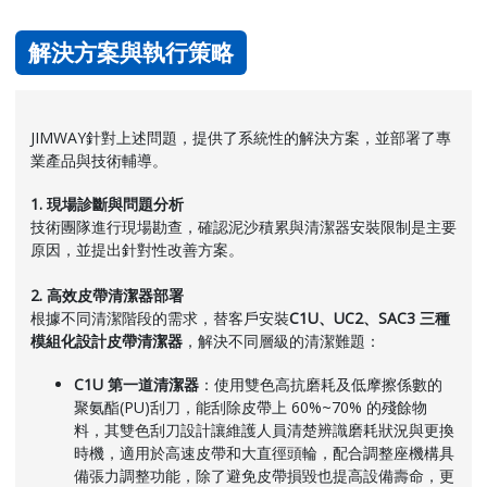
解決方案與執行策略
JIMWAY針對上述問題，提供了系統性的解決方案，並部署了專
業產品與技術輔導。
1. 現場診斷與問題分析
技術團隊進行現場勘查，確認
泥沙積累
與清
潔器安裝限制
是主要
原因，並提出針對性改善方案。
2. 高效皮帶清潔器部署
根據不同清潔階段的需求，替客戶安裝
C1U、UC2、SAC3 三種
模組化設計皮帶清潔器
，解決不同層級的清潔難題：
C1U 第一道清潔器
：使用雙色高抗磨耗及低摩擦係數的
聚氨酯(PU)刮刀，能刮除皮帶上 60%~70% 的殘餘物
料，其雙色刮刀設計讓維護人員清楚辨識磨耗狀況與更換
時機，適用於高速皮帶和大直徑頭輪，配合調整座機構具
備張力調整功能，除了避免皮帶損毀也提高設備壽命，更