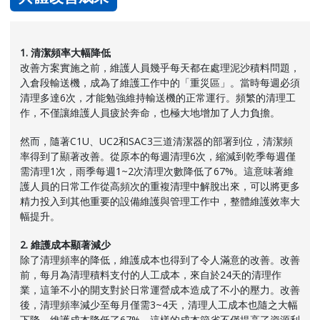
1. 清潔頻率大幅降低
改善方案實施之前，維護人員幾乎每天都在處理泥沙積料問題，
入倉段輸送機，成為了維護工作中的「重災區」。當時每週必須
清理多達6次，才能勉強維持輸送機的正常運行。頻繁的清理工
作，不僅讓維護人員疲於奔命，也極大地增加了人力負擔。
然而，隨著C1U、UC2和SAC3三道清潔器的部署到位，清潔頻
率得到了顯著改善。從原本的每週清理6次，縮減到乾季每週僅
需清理1次，雨季每週1~2次清理次數降低了67%。這意味著維
護人員的日常工作從高頻次的重複清理中解脫出來，可以將更多
精力投入到其他重要的設備維護與管理工作中，整體維護效率大
幅提升。
2. 維護成本顯著減少
除了清理頻率的降低，維護成本也得到了令人滿意的改善。改善
前，每月為清理積料支付的人工成本，來自於24天的清理作
業，這筆不小的開支對於日常運營成本造成了不小的壓力。改善
後，清理頻率減少至每月僅需3~4天，清理人工成本也隨之大幅
下降，維護成本降低了67%。這樣的成本節省不僅提高了資源利