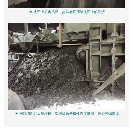
 皮帶上多處沾黏，無法徹底清除皮帶上的泥沙
 回程側泥沙大量堆積，造成輸送機機件過度磨損，縮短設備壽命