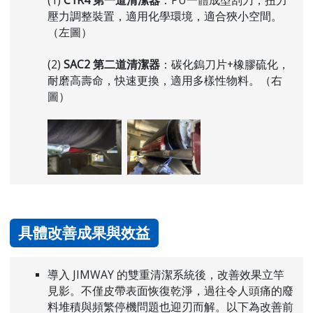
(1)
C1R4 第一道清潔器
：PU一體成型刮刀，扭力
壓力調整裝置，適用化學環境，適合狹小空間。
（左圖）
(2)
SAC2 第二道清潔器
：碳化鎢刀片+橡膠硫化，
耐磨高壽命，快速更換，適用多樣性物料。（右
圖）
具體改善成果與效益
導入 JIMWAY 的雙重清潔系統後，改善效果立竿
見影。不僅皮帶表面恢復乾淨，過往令人頭痛的廢
料堆積與頻繁停機問題也迎刃而解。以下為改善前