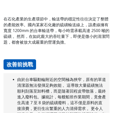
在石化產業的生產環節中，輸送帶的穩定性往往決定了整體
的產能效率。國內某家石化廠的硫磺輸送線上，該產線擁有
寬度 1200mm 的台車輸送帶，每小時需承載高達 2500 噸的
硫磺 。然而，在如此龐大的吞吐量下，即便是微小的清潔問
題，都會被放大成嚴重的營運負擔。
改善前挑戰
由於台車驅動輪附近的空間極為狹窄，原有的單道
清潔器無法發揮足夠效能 。這導致大量硫磺無法
順利刮落至卸料槽，而是隨著回程皮帶散落，最終
進入廢料包。據統計，每艘船班作業期間，竟會產
生高達 7 至 8 袋的硫磺廢料，這不僅是原料的直
接浪費，更衍生出繁重的人力清掃需求 。更令人