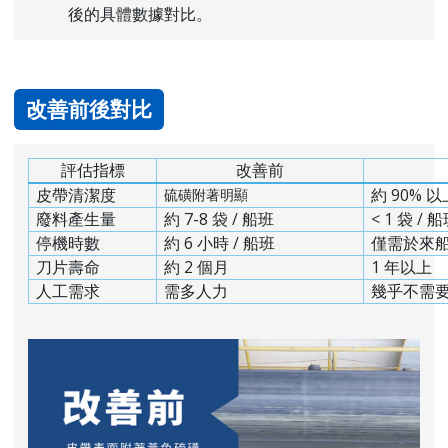
後的具體數據對比。
改善前後對比
評估指標
改善前
皮帶清潔度
約 90%
硫磺附著明顯
廢料產生量
約 7-8 袋 / 船班
< 1 袋 / 
停機時數
約 6 小時 / 船班
僅需於來
刀片壽命
約 2 個月
1 年以上
人工需求
需多人力
幾乎不需