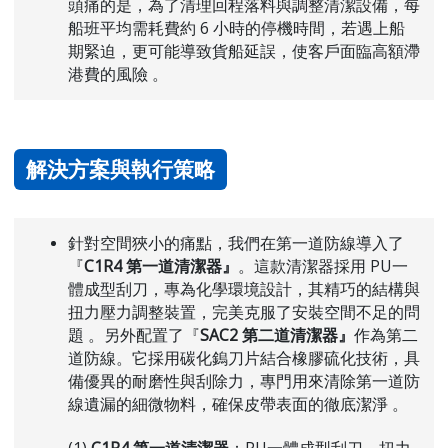
頭痛的是，為了清理回程落料與調整清潔設備，每
船班平均需耗費約 6 小時的停機時間，若遇上船
期緊迫，更可能導致貨船延誤，使客戶面臨高額滯
港費的風險 。
解決方案與執行策略
針對空間狹小的痛點，我們在第一道防線導入了
『
C1R4 第一道清潔器』
。這款清潔器採用 PU一
體成型刮刀，專為化學環境設計，其精巧的結構與
扭力壓力調整裝置，完美克服了安裝空間不足的問
題 。另外配置了『
SAC2 第二道清潔器』
作為第二
道防線。它採用碳化鎢刀片結合橡膠硫化技術，具
備優異的耐磨性與刮除力，專門用來清除第一道防
線遺漏的細微物料，確保皮帶表面的徹底潔淨 。