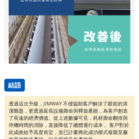
結語
透過這次升級，JIMWAY 不僅協助客戶解決了眼前的清
潔難題，更透過延長設備壽命與釋放產能，為客戶創造
了長遠的經濟價值。從上述數據可見，耗材壽命翻倍與
停機時間的消除，直接降低了總體運行成本 。客戶對於
此成效給予高度肯定，並已計畫將此成功模式複製至廠